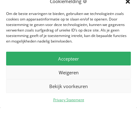
Cookiemelding 🍪
Ter uitbreiding van ons team zijn we per direct
Om de beste ervaringen te bieden, gebruiken we technologieën zoals
op zoek naar een
Planner Vervoer
(40 uur
cookies om apparaatinformatie op te slaan en/of te openen. Door
p/w)
toestemming te geven voor deze technologieën, kunnen we gegevens
verwerken zoals surfgedrag of unieke ID’s op deze site. Als je geen
Je bent verantwoordelijk voor het inzetten
toestemming geeft of je toestemming intrekt, kan dit bepaalde functies
en mogelijkheden nadelig beïnvloeden.
van chauffeurs en voertuigen. Afhankelijk van
de aanvragen en reserveringen stuur jij de
chauffeurs aan, daarbij houd je uiteraard
Accepteer
rekening met de gestelde eisen en wensen
Weigeren
van de klant. Door de diversiteit aan ritten,
klanten en verzoeken is geen dag hetzelfde.
Bekijk voorkeuren
Jij zorgt iedere keer weer voor een perfect
georganiseerde planning. Je werkt nauw
Privacy Statement
samen met je directe collega’s op kantoor en
op de weg.
Jouw takenpakket
Onderhouden van contact tussen planning