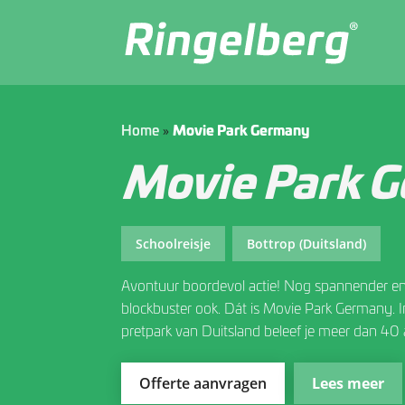
»
Home
Movie Park Germany
Movie Park 
Schoolreisje
Bottrop (Duitsland)
Avontuur boordevol actie! Nog spannender en
blockbuster ook. Dát is Movie Park Germany. I
pretpark van Duitsland beleef je meer dan 4
razendsnelle achtbanen, sensationele shows 
laat je je door beroemde film- en tv-helden 
Offerte aanvragen
Lees meer
de film.