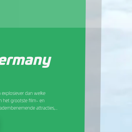
Germany
 explosiever dan welke
n het grootste film- en
0 adembenemende attracties,
in zeven themagebieden en
meevoeren naar de wereld van