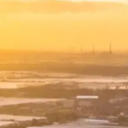
Vanaf de opstapplaats rijden direct naar het
Westland. Aangekomen bij het Westlands Museum
wordt u hartelijk ontvangen met koffie en gebak.
Hierna krijgt u een rondleiding door het museum
o.l.v. deskundige gidsen. Tijdens de rondleiding heeft
u een goed beeld over het reilen en zeilen van het
Westland van vroeger tot heden. Na de rondleiding
wordt er een heerlijke lunch geserveerd. Na de lunch
brengt u nog een bezoek aan Tomatoworld. Het
bijzondere aan dit bedrijf is dat binnen één kas meer
dan 50 verschillende tomatenrassen groeien. Niet
alleen het formaat, de kleur en de vorm van de
tomaten verschillen, maar ook de geur, en de soort
schil. Zo zijn er gele, roze, oranje of tijgertomaten en
is er ook een tomaat die net zo harig is als een
perzik. Na de rondleiding krijgt u nog een kopje koffie
of thee aangeboden om daarna weer te vertrekken
terug naar uw opstapplaats.