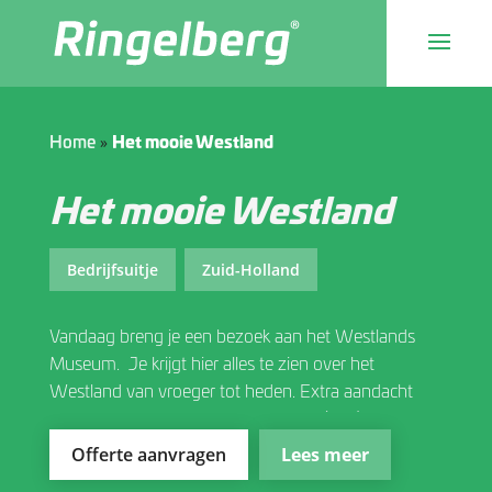
»
Home
Het mooie Westland
Het mooie Westland
Bedrijfsuitje
Zuid-Holland
Vandaag breng je een bezoek aan het Westlands
Museum. Je krijgt hier alles te zien over het
Westland van vroeger tot heden. Extra aandacht
gaat uit naar de ontwikkeling van de (glas)tuinbouw.
Aan bod komen o.a. de verschillende
Offerte aanvragen
Lees meer
tuinbouwteelten, de belangrijkste typen kassen en