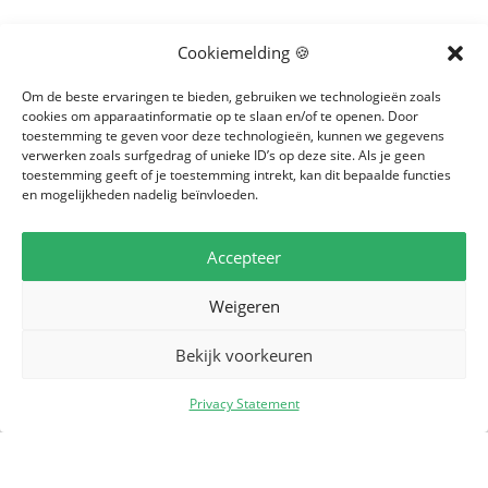
Vandaag breng je een bezoek aan het
Cookiemelding 🍪
Westlands Museum. Je krijgt hier alles te zien
over het Westland van vroeger tot heden.
Om de beste ervaringen te bieden, gebruiken we technologieën zoals
cookies om apparaatinformatie op te slaan en/of te openen. Door
Extra aandacht gaat uit naar de ontwikkeling
toestemming te geven voor deze technologieën, kunnen we gegevens
van de (glas)tuinbouw. Aan bod komen o.a.
verwerken zoals surfgedrag of unieke ID’s op deze site. Als je geen
de verschillende tuinbouwteelten, de
toestemming geeft of je toestemming intrekt, kan dit bepaalde functies
en mogelijkheden nadelig beïnvloeden.
belangrijkste typen kassen en het
veilingsysteem. Bij het museum bevindt zich
een historische tuin, waarin een reconstructie
Accepteer
is gemaakt met origineel materiaal van een
Weigeren
Westlands tuinbouwbedrijf uit vroegere tijd.
In de historische tuin worden op ouderwetse
Bekijk voorkeuren
wijze producten gekweekt die vroeger veel
voorkwamen in het Westland, zoals druiven,
Privacy Statement
perziken, pruimen en asperges. Na de lunch
wordt er nog een bezoek gebracht aan
Tomatoworld.