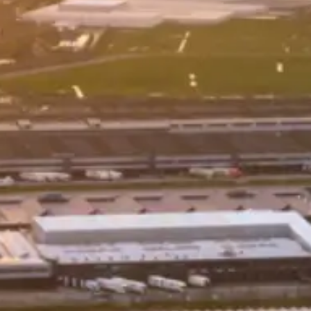
Inclusief
Koffie met gebak
Bezoek en rondleiding het Westlands museum
Lunch
Bezoek en rondleiding Tomatoworld
1 x koffie of thee
Vervoer per luxe touringcar