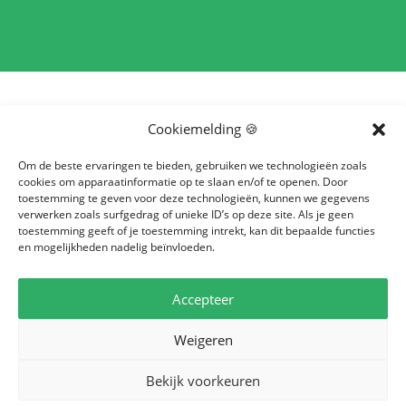
Cookiemelding 🍪
Dansen met de rode schoentjes, gillen in de
Om de beste ervaringen te bieden, gebruiken we technologieën zoals
cookies om apparaatinformatie op te slaan en/of te openen. Door
Python, kletsnat worden in De Vliegende
toestemming te geven voor deze technologieën, kunnen we gegevens
Hollander of genieten van Droomvlucht in de
verwerken zoals surfgedrag of unieke ID’s op deze site. Als je geen
toestemming geeft of je toestemming intrekt, kan dit bepaalde functies
Efteling. Het is een pretpak waar veel scholen
en mogelijkheden nadelig beïnvloeden.
al jaren komen met zowel de boven- als de
onderbouw en toch blijft het park verrassen
Accepteer
met nieuwe, mooie, spannende en leuke
attracties.
Weigeren
Bekijk voorkeuren
Het programma