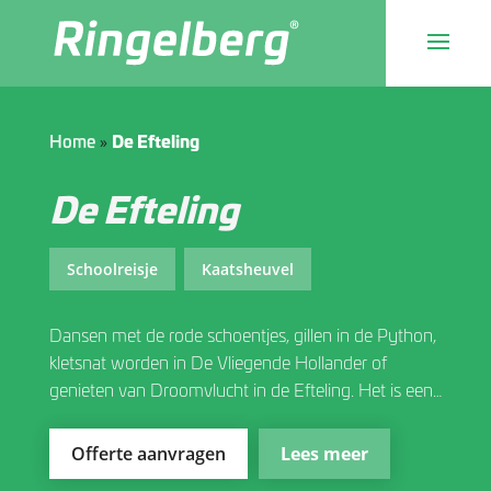
»
Home
De Efteling
De Efteling
Schoolreisje
Kaatsheuvel
Dansen met de rode schoentjes, gillen in de Python,
kletsnat worden in De Vliegende Hollander of
genieten van Droomvlucht in de Efteling. Het is een
pretpak waar veel scholen al jaren komen met zowel
de boven- als de onderbouw en toch blijft het park
Offerte aanvragen
Lees meer
verrassen met nieuwe, mooie, spannende en leuke