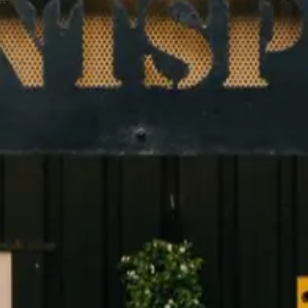
Bezoek en rondleiding Hortensiakwekerij
1 x koffie/thee met appelflap
Vervoer per luxe touringcar
BTW