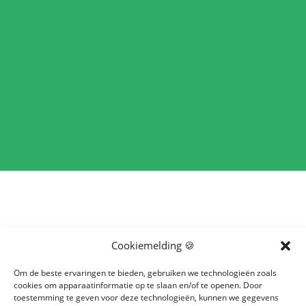
Een bezoek aan het bedrijf de Santspuy te
Cookiemelding 🍪
Etten-Leur is zeker de moeite waard. Er
Om de beste ervaringen te bieden, gebruiken we technologieën zoals
worden hier hoofdzakelijk witte asperges op
cookies om apparaatinformatie op te slaan en/of te openen. Door
een zeer milieuvriendelijke wijze geteeld. Je
toestemming te geven voor deze technologieën, kunnen we gegevens