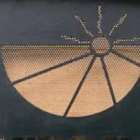
een rondleiding over het bedrijf en kunt u diverse
producten proeven. Na de excursie staat een
uitgebreide lunch voor u klaar met diverse
lekkerneijen. In de middag brengt u een bezoek aan
een Hortensiakwekerij. U wordt rondgeleid op het
bedrijf en na afloop staat er nog een kopje koffie of
thee met appelflap voor u klaar. Rond de klok van
16.30 uur keert u weer huiswaarts.
Reisduur van 08:30 – 17:00 uur
Lunch: (aspergesoep, salades, diverse broodjes,
kaasplankje, aspergequiche, fruit, koffie, thee)
Dit groepsarrangement is te boeken vanaf 30
personen.
Inclusief
1 x koffie met appelcake
Rondleiding asperge- en wijnboerderij
Uitgebreide lunch (zie bij meer info)